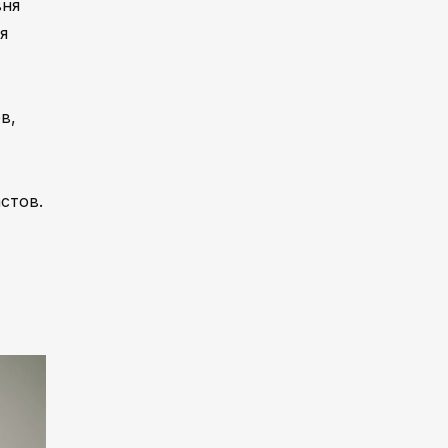
вня
я
в,
стов.