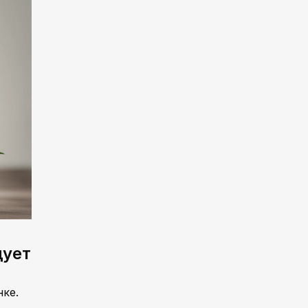
дует
ке.