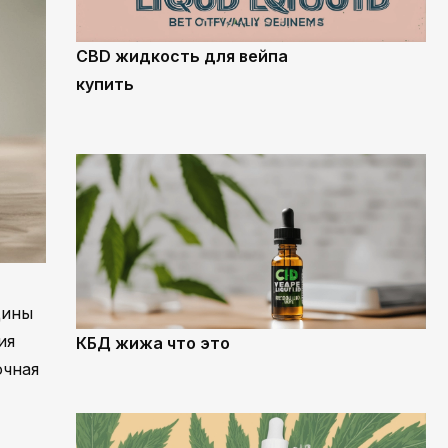
CBD жидкость для вейпа
купить
цины
ия
КБД жижа что это
очная