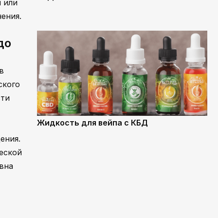
 или
ения.
до
в
ского
сти
Жидкость для вейпа с КБД
ения.
еской
вна