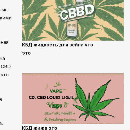
ные
акими
нная
КБД жидкость для вейпа что
это
на
е CBD
 что
е
а.
КБД жижа это