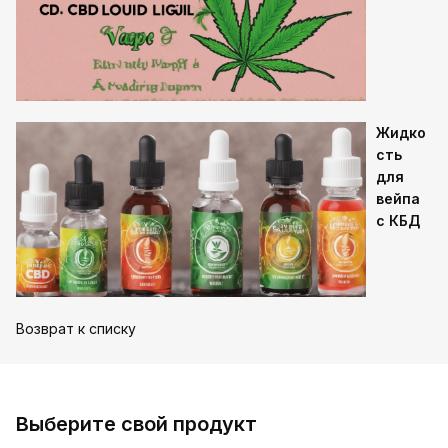
Жидко
сть
для
вейпа
с КБД
Возврат к списку
Выберите свой продукт