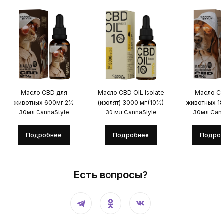
Масло CBD для
Масло CBD OIL Isolate
Масло C
животных 600мг 2%
(изолят) 3000 мг (10%)
животных 
30мл CannaStyle
30 мл CannaStyle
30мл Can
Подробнее
Подробнее
Подро
Есть вопросы?