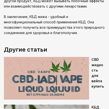
другой продукт, КБД может вызывать побочные эффекты
или взаимодействовать с другими лекарствами.
В заключение, КБД жижа - удобный и
многофункциональный способ применения КБД. Она
позволяет получить все преимущества этого природного
соединения для здоровья и благополучия.
Другие статьи
CBD
жидко
сть
для
вейпа
купить
КБД