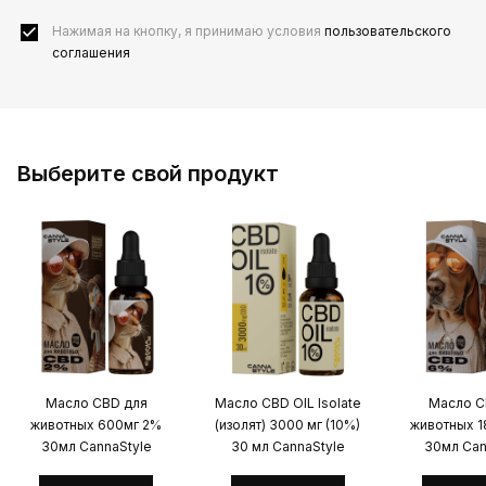
Нажимая на кнопку, я принимаю условия
пользовательского
соглашения
Выберите свой продукт
Масло CBD для
Масло CBD OIL Isolate
Масло C
животных 600мг 2%
(изолят) 3000 мг (10%)
животных 
30мл CannaStyle
30 мл CannaStyle
30мл Can