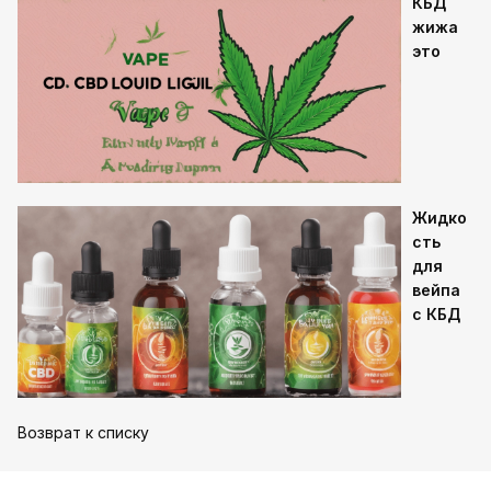
КБД
жижа
это
Жидко
сть
для
вейпа
с КБД
Возврат к списку