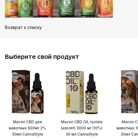
Возврат к списку
Выберите свой продукт
Масло CBD для
Масло CBD OIL Isolate
Масло C
животных 600мг 2%
(изолят) 3000 мг (10%)
животных 
30мл CannaStyle
30 мл CannaStyle
30мл Can