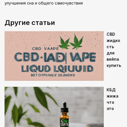
улучшения сна и общего самочувствия
Другие статьи
CBD
жидко
сть
для
вейпа
купить
КБД
жижа
что
это