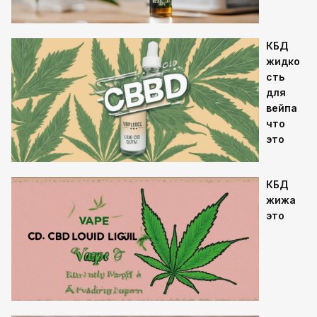
КБД
жидко
сть
для
вейпа
что
это
КБД
жижа
это