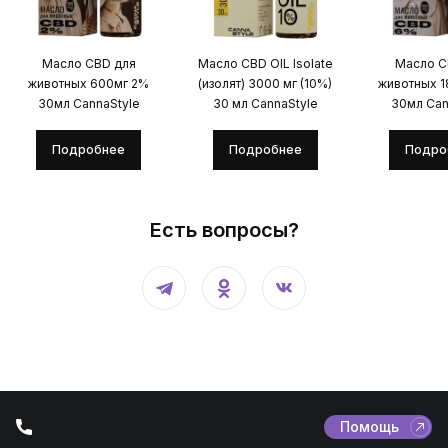
Масло CBD для
Масло CBD OIL Isolate
Масло C
животных 600мг 2%
(изолят) 3000 мг (10%)
животных 
30мл CannaStyle
30 мл CannaStyle
30мл Can
Подробнее
Подробнее
Подро
Есть вопросы?
Помощь