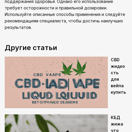
поддержания здоровья. Однако его использование
требует осторожности и правильной дозировки.
Используйте описанные способы применения и следуйте
рекомендациям специалиста, чтобы достичь наилучших
результатов.
Другие статьи
CBD
жидко
сть
для
вейпа
купить
КБД
жижа
что