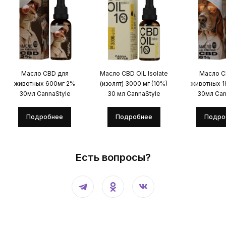
Масло CBD для
Масло CBD OIL Isolate
Масло C
животных 600мг 2%
(изолят) 3000 мг (10%)
животных 
30мл CannaStyle
30 мл CannaStyle
30мл Can
Подробнее
Подробнее
Подро
Есть вопросы?