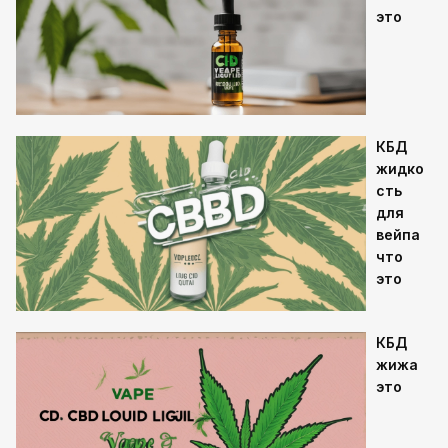
это
КБД
жидко
сть
для
вейпа
что
это
КБД
жижа
это