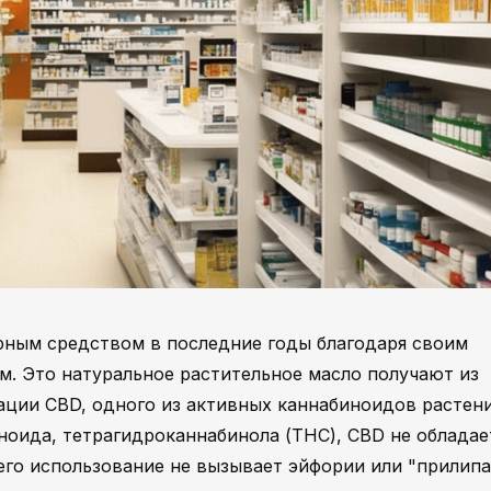
рным средством в последние годы благодаря своим
. Это натуральное растительное масло получают из
ции CBD, одного из активных каннабиноидов растени
иноида, тетрагидроканнабинола (THC), CBD не обладае
го использование не вызывает эйфории или "прилипа