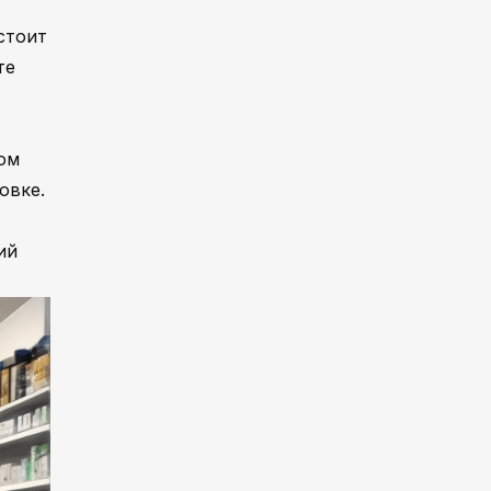
стоит
те
ом
овке.
ий