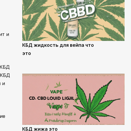
ит и
КБД жидкость для вейпа что
это
 КБД
 КБД
 и
ие
т
КБД жижа это