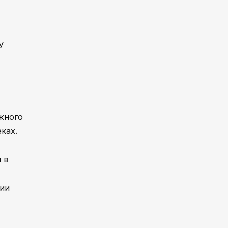
У
жного
ках.
 в
ции