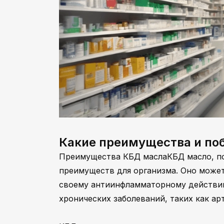
Какие преимущества и по
Преимущества КБД маслаКБД масло, по
преимуществ для организма. Оно может
своему антиинфламматорному действию
хронических заболеваний, таких как ар