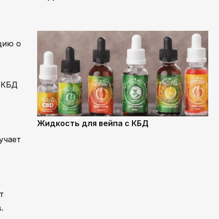
цию о
 КБД
Жидкость для вейпа с КБД
учает
т
.