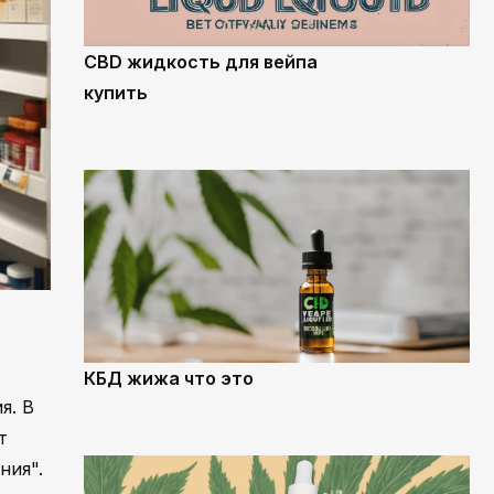
CBD жидкость для вейпа
купить
КБД жижа что это
я. В
т
ния".