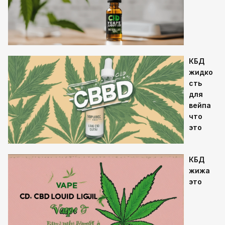
КБД
жидко
сть
для
вейпа
что
это
КБД
жижа
это