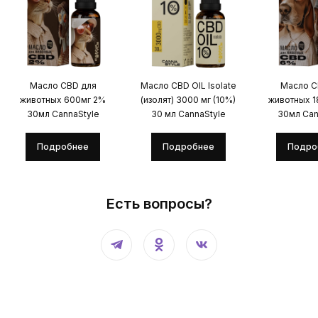
Масло CBD для
Масло CBD OIL Isolate
Масло C
животных 600мг 2%
(изолят) 3000 мг (10%)
животных 
30мл CannaStyle
30 мл CannaStyle
30мл Can
Подробнее
Подробнее
Подро
Есть вопросы?