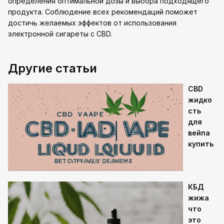
определения оптимальной дозы и выбора подходящего
продукта. Соблюдение всех рекомендаций поможет
достичь желаемых эффектов от использования
электронной сигареты с CBD.
Другие статьи
CBD
жидко
сть
для
вейпа
купить
КБД
жижа
что
это