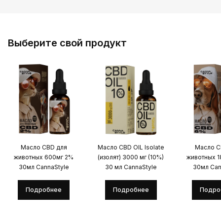
Выберите свой продукт
Масло CBD для
Масло CBD OIL Isolate
Масло C
животных 600мг 2%
(изолят) 3000 мг (10%)
животных 
30мл CannaStyle
30 мл CannaStyle
30мл Can
Подробнее
Подробнее
Подро