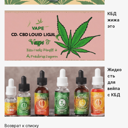
КБД
жижа
это
Жидко
сть
для
вейпа
с КБД
Возврат к списку