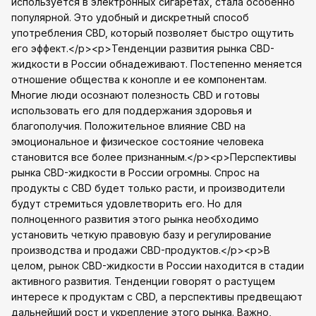
используется в электронных сигаретах, стала особенно
популярной. Это удобный и дискретный способ
употребления CBD, который позволяет быстро ощутить
его эффект.</p><p>Тенденции развития рынка CBD-
жидкости в России обнадеживают. Постепенно меняется
отношение общества к конопле и ее компонентам.
Многие люди осознают полезность CBD и готовы
использовать его для поддержания здоровья и
благополучия. Положительное влияние CBD на
эмоциональное и физическое состояние человека
становится все более признанным.</p><p>Перспективы
рынка CBD-жидкости в России огромны. Спрос на
продукты с CBD будет только расти, и производители
будут стремиться удовлетворить его. Но для
полноценного развития этого рынка необходимо
установить четкую правовую базу и регулирование
производства и продажи CBD-продуктов.</p><p>В
целом, рынок CBD-жидкости в России находится в стадии
активного развития. Тенденции говорят о растущем
интересе к продуктам с CBD, а перспективы предвещают
дальнейший рост и укрепление этого рынка. Важно,