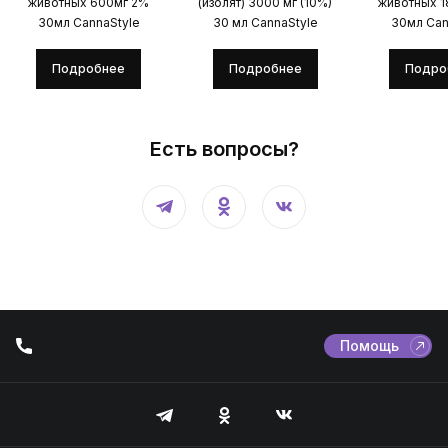
животных 600мг 2%
(изолят) 3000 мг (10%)
животных 
30мл CannaStyle
30 мл CannaStyle
30мл Can
Подробнее
Подробнее
Подро
Есть вопросы?
Помощь