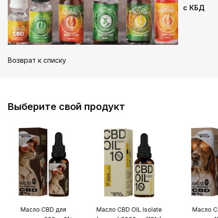
с КБД
Возврат к списку
Выберите свой продукт
Масло CBD для
Масло CBD OIL Isolate
Масло C