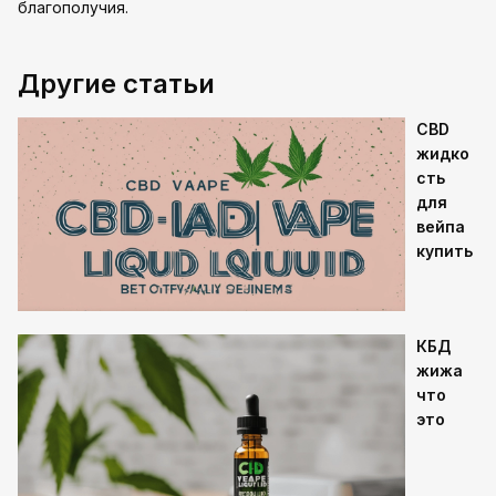
благополучия.
Другие статьи
CBD
жидко
сть
для
вейпа
купить
КБД
жижа
что
это