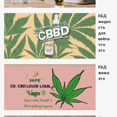
КБД
жидко
сть
для
вейпа
что
это
КБД
жижа
это