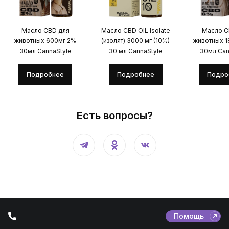
Масло CBD для
Масло CBD OIL Isolate
Масло C
животных 600мг 2%
(изолят) 3000 мг (10%)
животных 
30мл CannaStyle
30 мл CannaStyle
30мл Can
Подробнее
Подробнее
Подро
Есть вопросы?
Помощь