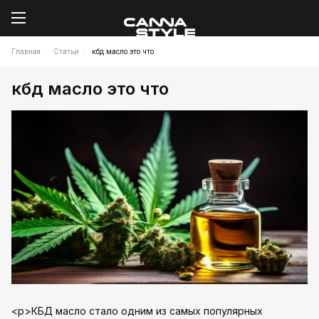
Главная
Статьи
кбд масло это что
кбд масло это что
<p>КБД масло стало одним из самых популярных