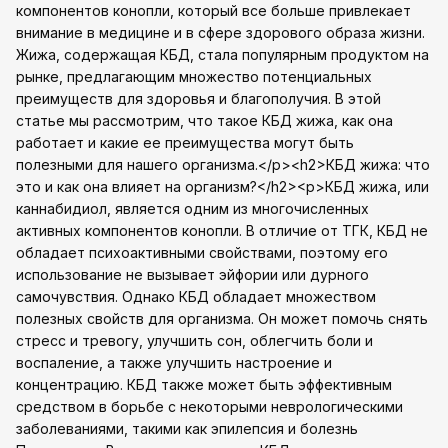
компонентов конопли, который все больше привлекает
внимание в медицине и в сфере здорового образа жизни.
Жижа, содержащая КБД, стала популярным продуктом на
рынке, предлагающим множество потенциальных
преимуществ для здоровья и благополучия. В этой
статье мы рассмотрим, что такое КБД жижа, как она
работает и какие ее преимущества могут быть
полезными для нашего организма.</p><h2>КБД жижа: что
это и как она влияет на организм?</h2><p>КБД жижа, или
каннабидиол, является одним из многочисленных
активных компонентов конопли. В отличие от ТГК, КБД не
обладает психоактивными свойствами, поэтому его
использование не вызывает эйфории или дурного
самочувствия. Однако КБД обладает множеством
полезных свойств для организма. Он может помочь снять
стресс и тревогу, улучшить сон, облегчить боли и
воспаление, а также улучшить настроение и
концентрацию. КБД также может быть эффективным
средством в борьбе с некоторыми неврологическими
заболеваниями, такими как эпилепсия и болезнь