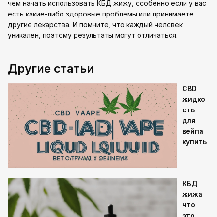
чем начать использовать КБД жижу, особенно если у вас
есть какие-либо здоровые проблемы или принимаете
другие лекарства. И помните, что каждый человек
уникален, поэтому результаты могут отличаться.
Другие статьи
CBD
жидко
сть
для
вейпа
купить
КБД
жижа
что
это