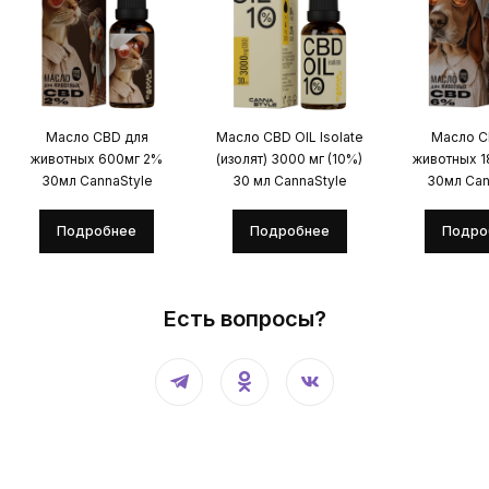
Масло CBD для
Масло CBD OIL Isolate
Масло C
животных 600мг 2%
(изолят) 3000 мг (10%)
животных 
30мл CannaStyle
30 мл CannaStyle
30мл Can
Подробнее
Подробнее
Подро
Есть вопросы?