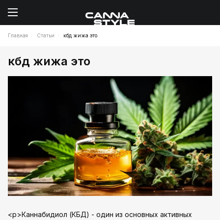
Главная
Статьи
кбд жижа это
кбд жижа это
<p>Каннабидиол (КБД) - один из основных активных