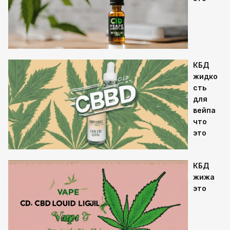
КБД
жидко
сть
для
вейпа
что
это
КБД
жижа
это