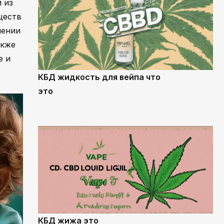
 из
ществ
чении
акже
е и
КБД жидкость для вейпа что
это
КБД жижа это