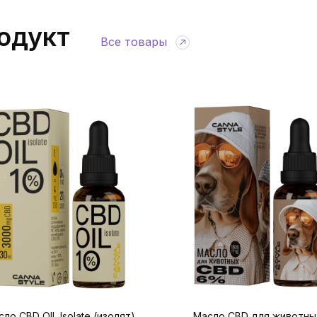
одукт
Все товары
ло CBD OIL Isolate (изолят)
Масло CBD для животны