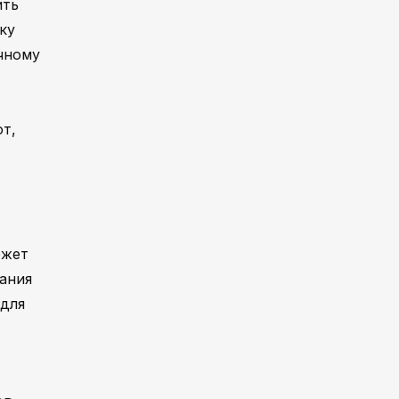
ить
ку
ичному
т,
ожет
ания
 для