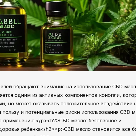
телей обращают внимание на использование CBD масл
вляется одним из активных компонентов конопли, кото
ми, но может оказывать положительное воздействие 
м пользу и потенциальные риски использования CBD м
го применению.</p><h2>CBD масло: безопасное и
доровья ребенка</h2><p>CBD масло становится все б