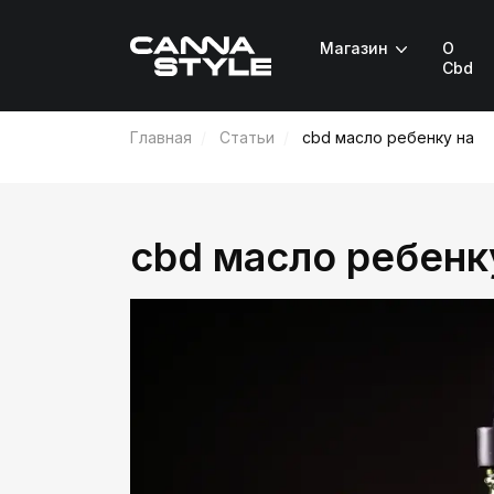
Магазин
О
Cbd
Главная
Статьи
cbd масло ребенку на
cbd масло ребенк