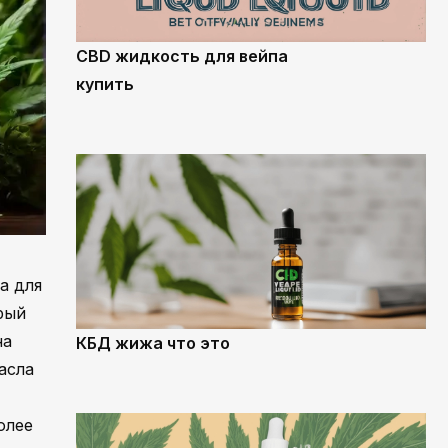
CBD жидкость для вейпа
купить
а для
рый
на
КБД жижа что это
асла
олее