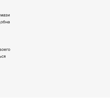
 мази
добна
воего
ься