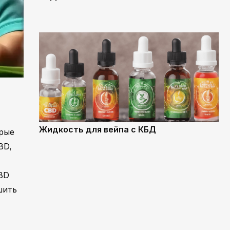
Жидкость для вейпа с КБД
орые
BD,
BD
шить