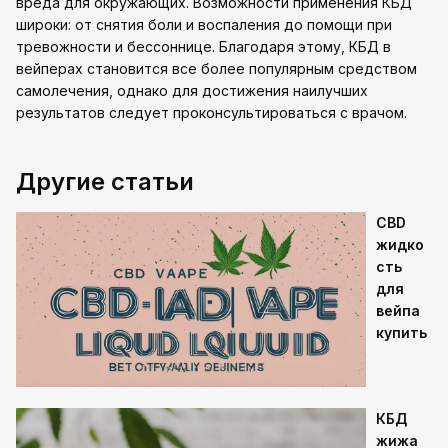
вреда для окружающих. Возможности применения КБД
широки: от снятия боли и воспаления до помощи при
тревожности и бессоннице. Благодаря этому, КБД в
вейперах становится все более популярным средством
самолечения, однако для достижения наилучших
результатов следует проконсультироваться с врачом.
Другие статьи
CBD
жидко
сть
для
вейпа
купить
КБД
жижа