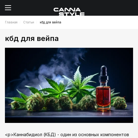
Главная
Статьи
кбд для вейпа
кбд для вейпа
<p>Каннабидиол (КБД) - один из основных компонентов