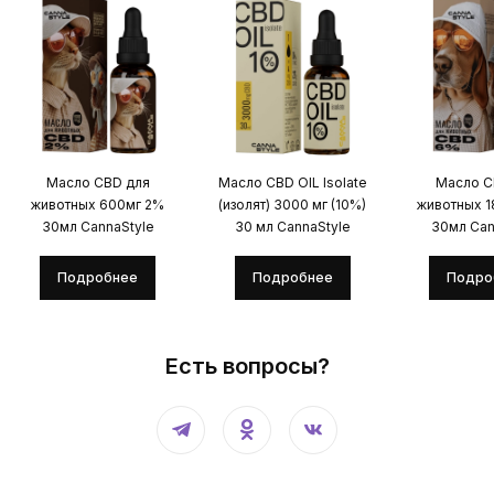
Масло CBD для
Масло CBD OIL Isolate
Масло C
животных 600мг 2%
(изолят) 3000 мг (10%)
животных 
30мл CannaStyle
30 мл CannaStyle
30мл Can
Подробнее
Подробнее
Подро
Есть вопросы?