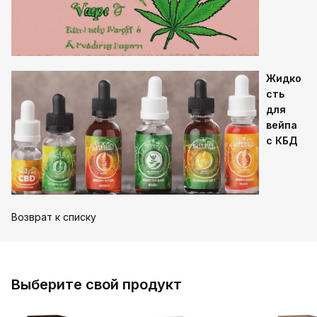
Жидко
сть
для
вейпа
с КБД
Возврат к списку
Выберите свой продукт