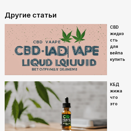
Другие статьи
CBD
жидко
сть
для
вейпа
купить
КБД
жижа
что
это