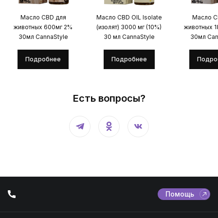
Масло CBD для
Масло CBD OIL Isolate
Масло C
животных 600мг 2%
(изолят) 3000 мг (10%)
животных 
30мл CannaStyle
30 мл CannaStyle
30мл Can
Подробнее
Подробнее
Подро
Есть вопросы?
Помощь