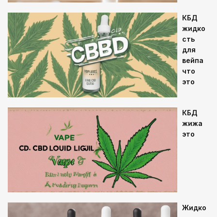
КБД
жидко
сть
для
вейпа
что
это
КБД
жижа
это
Жидко