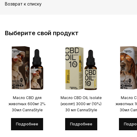
Возврат к списку
Выберите свой продукт
Масло CBD для
Масло CBD OIL Isolate
Масло C
животных 600мг 2%
(изолят) 3000 мг (10%)
животных 
30мл CannaStyle
30 мл CannaStyle
30мл Can
Подробнее
Подробнее
Подро