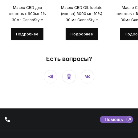
Масло CBD для
Масло CBD OIL Isolate
Масло C
животных 600мг 2%
(изолят) 3000 мг (10%)
животных 
30мл CannaStyle
30 мл CannaStyle
30мл Can
Подробнее
Подробнее
Подро
Есть вопросы?
Помощь