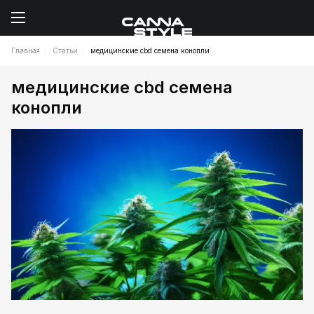
Главная
Статьи
медицинские cbd семена конопли
медицинские cbd семена
конопли