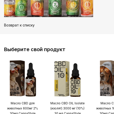
Возврат к списку
Выберите свой продукт
Масло CBD для
Масло CBD OIL Isolate
Масло C
животных 600мг 2%
(изолят) 3000 мг (10%)
животных 
30мл CannaStyle
30 мл CannaStyle
30мл Can