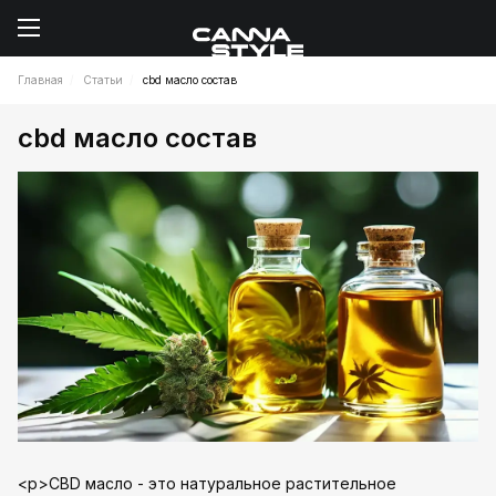
Главная
Статьи
cbd масло состав
cbd масло состав
<p>CBD масло - это натуральное растительное