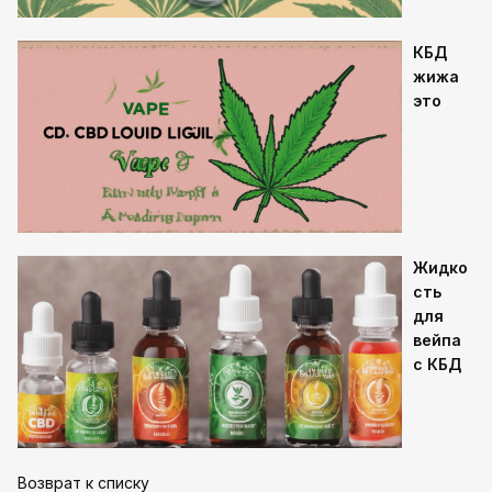
КБД
жижа
это
Жидко
сть
для
вейпа
с КБД
Возврат к списку