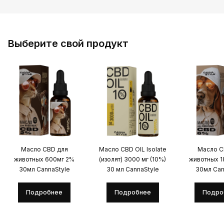
Выберите свой продукт
Масло CBD для
Масло CBD OIL Isolate
Масло C
животных 600мг 2%
(изолят) 3000 мг (10%)
животных 
30мл CannaStyle
30 мл CannaStyle
30мл Can
Подробнее
Подробнее
Подро