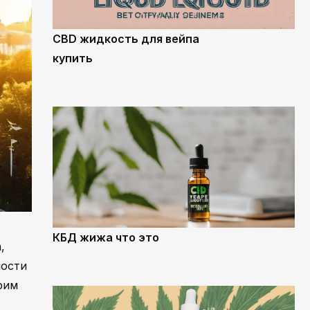
CBD жидкость для вейпа
купить
КБД жижа что это
,
ности
рим