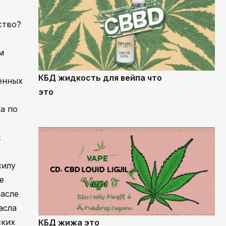
ство?
м
КБД жидкость для вейпа что
енных
это
а по
х
силу
е
масле
асла
ских
КБД жижа это