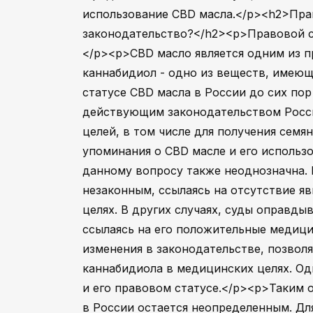
использование CBD масла.</p><h2>Прав
законодательство?</h2><p>Правовой ст
</p><p>CBD масло является одним из п
каннабидиол - одно из веществ, имеющ
статусе CBD масла в России до сих по
действующим законодательством Росс
целей, в том числе для получения семян
упоминания о CBD масле и его использ
данному вопросу также неоднозначна. 
незаконным, ссылаясь на отсутствие я
целях. В других случаях, суды оправды
ссылаясь на его положительные медици
изменения в законодательстве, позвол
каннабидиола в медицинских целях. Од
и его правовом статусе.</p><p>Таким 
в России остается неопределенным. Дл