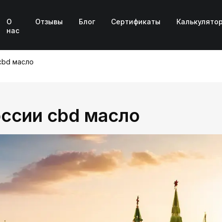
О
Отзывы
Блог
Сертификаты
Калькулято
нас
cbd масло
оссии cbd масло