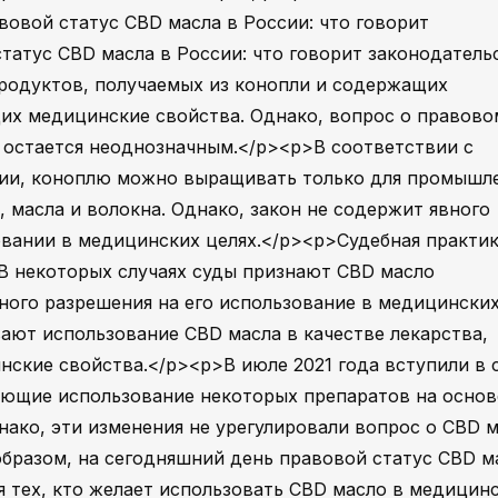
овой статус CBD масла в России: что говорит
атус CBD масла в России: что говорит законодатель
родуктов, получаемых из конопли и содержащих
их медицинские свойства. Однако, вопрос о правово
р остается неоднозначным.</p><p>В соответствии с
ии, коноплю можно выращивать только для промышл
, масла и волокна. Однако, закон не содержит явного
овании в медицинских целях.</p><p>Судебная практик
В некоторых случаях суды признают CBD масло
вного разрешения на его использование в медицински
вают использование CBD масла в качестве лекарства,
нские свойства.</p><p>В июле 2021 года вступили в 
яющие использование некоторых препаратов на основ
нако, эти изменения не урегулировали вопрос о CBD 
образом, на сегодняшний день правовой статус CBD м
я тех, кто желает использовать CBD масло в медицин