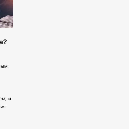
а?
ным.
ем, и
ия.