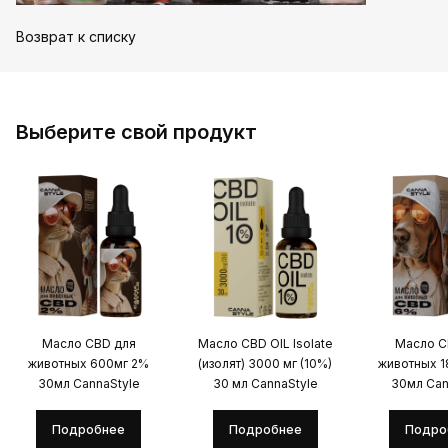
Возврат к списку
Выберите свой продукт
Масло CBD для
Масло CBD OIL Isolate
Масло C
животных 600мг 2%
(изолят) 3000 мг (10%)
животных 
30мл CannaStyle
30 мл CannaStyle
30мл Can
Подробнее
Подробнее
Подро