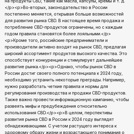
на продукты CBD, такие как масла, капсулы, кремы и т. д.
</p><p>Во-вторых, законодательство в России
постепенно меняется, открывая больше возможностей
для развития рынка CBD. В настоящее время продажа и
потребление CBD-продуктов ограничены, но с каждым
годом правила становятся более лояльными.</p>
<p>Кроме того, российские предприниматели и
производители активно входят на рынок CBD, предлагая
широкий ассортимент продуктов высокого качества. Это
способствует конкуренции и стимулирует дальнейшее
развитие рынка.</p><p>Однако, чтобы рынок CBD в
России достиг своего полного потенциала к 2024 году,
необходимо устранить некоторые преграды. Например,
нужно разработать четкие правила и нормы для
регулирования производства и продажи CBD-продуктов.
Также важно провести информационную кампанию, чтобы
развеять мифы и предубеждения относительно
использования CBD.</p><p>В целом, перспективы
развития рынка CBD в России к 2024 году выглядят
обнадеживающими. С учетом растущего интереса к
здоровому образу жизни и возрастающего понимания о