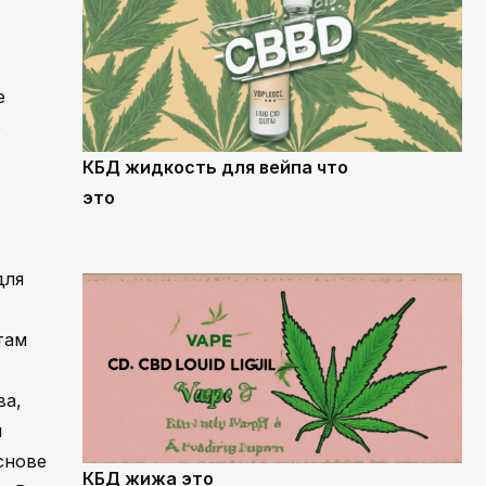
е
о
КБД жидкость для вейпа что
это
для
там
ва,
и
снове
КБД жижа это