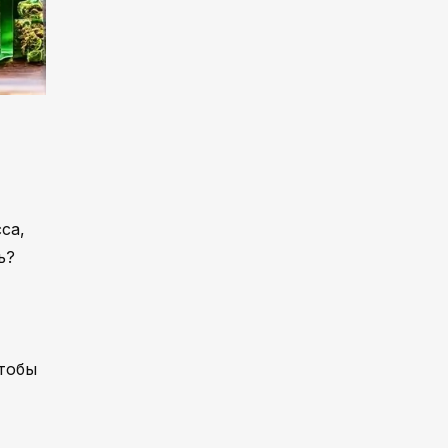
са,
ь?
тобы