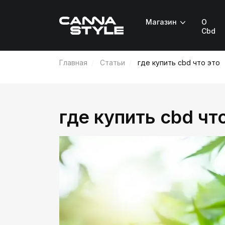
Магазин
О
Cbd
Главная
Статьи
где купить cbd что это
где купить cbd чт