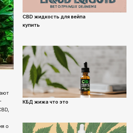
CBD жидкость для вейпа
купить
кают
-
КБД жижа что это
CBD,
ия о