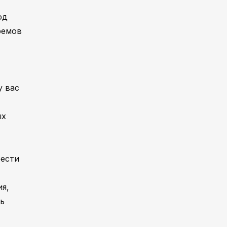
од
ремов
у вас
ых
рести
я,
ь