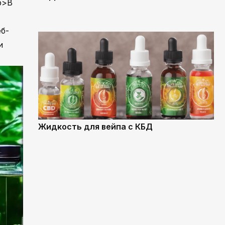
p>В
б-
и
Жидкость для вейпа с КБД