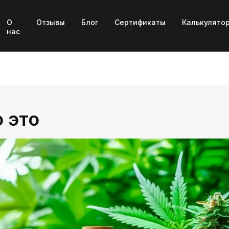
О
Отзывы
Блог
Сертификаты
Калькулято
нас
о это