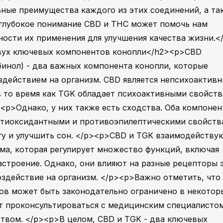
ные преимущества каждого из этих соединений, а та
 глубокое понимание CBD и THC может помочь нам
ности их применения для улучшения качества жизни.<
двух ключевых компонентов конопли</h2><p>CBD
бинол) - два важных компонента конопли, которые
здействием на организм. CBD является непсихоактив
 то время как TGK обладает психоактивными свойств
><p>Однако, у них также есть сходства. Оба компонен
тиоксидантными и противоэпилептическими свойств
гу и улучшить сон. </p><p>CBD и TGK взаимодейству
а, которая регулирует множество функций, включая
астроение. Однако, они влияют на разные рецепторы 
оздействие на организм. </p><p>Важно отметить, что
ов может быть законодательно ограничено в некотор
т проконсультироваться с медицинским специалисто
твом. </p><p>В целом, CBD и TGK - два ключевых