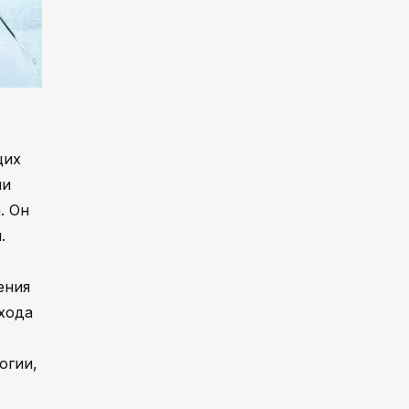
щих
ми
. Он
.
ения
ухода
огии,