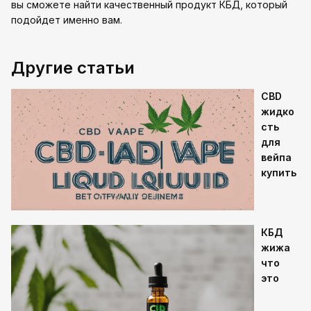
вы сможете найти качественный продукт КБД, который
подойдет именно вам.
Другие статьи
CBD
жидко
сть
для
вейпа
купить
КБД
жижа
что
это