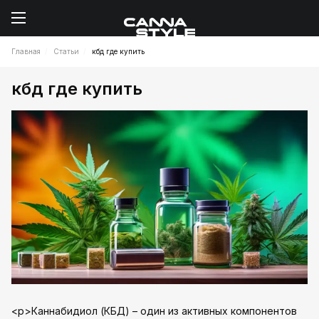
Главная
Статьи
кбд где купить
кбд где купить
<p>Каннабидиол (КБД) – один из активных компонентов