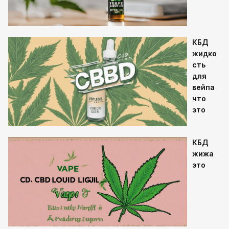
КБД
жидко
сть
для
вейпа
что
это
КБД
жижа
это