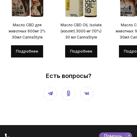
Масло CBD для
Масло CBD OIL Isolate
Масло C
животных 600мг 2%
(изолят) 3000 мг (10%)
животных 
30мл CannaStyle
30 мл CannaStyle
30мл Can
Подробнее
Подробнее
Подро
Есть вопросы?
Помощь