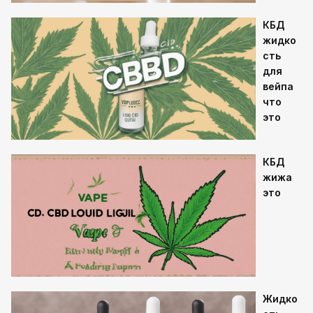
КБД
жидко
сть
для
вейпа
что
это
КБД
жижа
это
Жидко