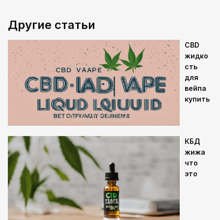
Другие статьи
CBD
жидко
сть
для
вейпа
купить
КБД
жижа
что
это