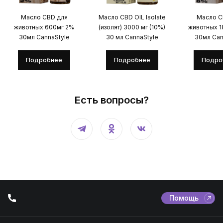
Масло CBD для
Масло CBD OIL Isolate
Масло C
животных 600мг 2%
(изолят) 3000 мг (10%)
животных 
30мл CannaStyle
30 мл CannaStyle
30мл Can
Подробнее
Подробнее
Подро
Есть вопросы?
Помощь