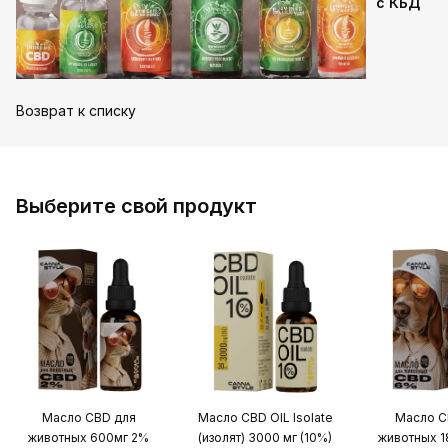
с КБД
Возврат к списку
Выберите свой продукт
Масло CBD для
Масло CBD OIL Isolate
Масло C
животных 600мг 2%
(изолят) 3000 мг (10%)
животных 