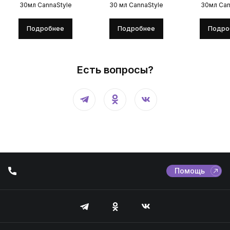
30мл CannaStyle
30 мл CannaStyle
30мл Can
Подробнее
Подробнее
Подро
Есть вопросы?
Помощь