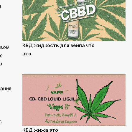
м
КБД жидкость для вейпа что
твом
это
же
о
вания
.
КБД жижа это