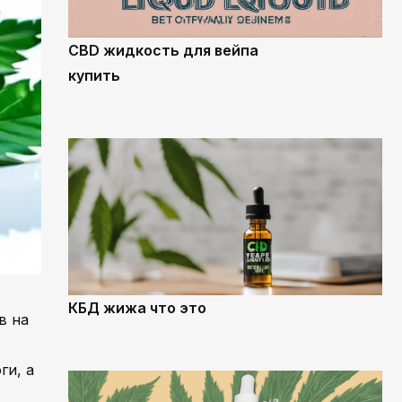
CBD жидкость для вейпа
купить
КБД жижа что это
в на
ги, а