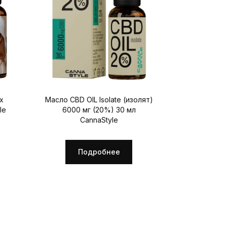
х
Масло CBD OIL Isolate (изолят)
Масло C
le
6000 мг (20%) 30 мл
3000мг 10
CannaStyle
П
Подробнее