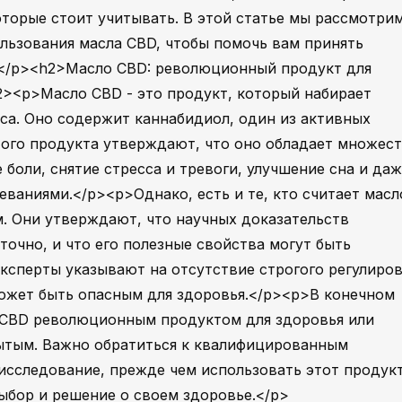
торые стоит учитывать. В этой статье мы рассмотри
ользования масла CBD, чтобы помочь вам принять
.</p><h2>Масло CBD: революционный продукт для
2><p>Масло CBD - это продукт, который набирает
еса. Оно содержит каннабидиол, один из активных
ого продукта утверждают, что оно обладает множес
 боли, снятие стресса и тревоги, улучшение сна и да
еваниями.</p><p>Однако, есть и те, кто считает масл
. Они утверждают, что научных доказательств
очно, и что его полезные свойства могут быть
эксперты указывают на отсутствие строгого регулиро
может быть опасным для здоровья.</p><p>В конечном
ло CBD революционным продуктом для здоровья или
ытым. Важно обратиться к квалифицированным
исследование, прежде чем использовать этот продукт
ыбор и решение о своем здоровье.</p>