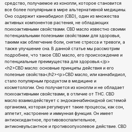
средство, получаемое из конопли, которое становится
все более популярным в мире альтернативной медицины.
Оно содержит каннабидиол (CBD), один из множества
активных компонентов растения, не обладающих
психоактивными свойствами. CBD масло известно своими
потенциальными полезными свойствами для здоровья,
такими как облегчение боли, снятие стресса и тревоги, а
также улучшение сна. В данной статье мы рассмотрим
подробнее, что такое CBD масло, его происхождение и
потенциальные преимущества для здоровья.</p>
<h2>CBD масло: основные принципы действия и его
полезные свойства</h2><p>CBD масло, или каннабидиол,
стало популярным продуктом в медицине и
косметологии. Оно получается из конопли и не обладает
психоактивными свойствами, в отличие от THC. CBD
масло взаимодействует с эндоканнабиноидной системой
организма, которая регулирует такие процессы, как сон,
аппетит, настроение и иммунная функция. Он имеет
антиоксидантное, противовоспалительное,
антиконвульсантное и противоопухолевое действие. CBD