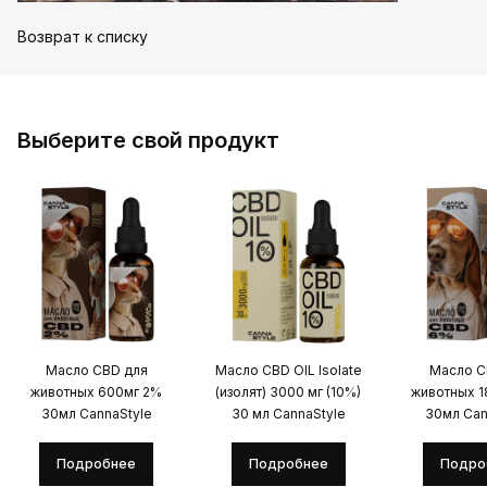
Возврат к списку
Выберите свой продукт
Масло CBD для
Масло CBD OIL Isolate
Масло C
животных 600мг 2%
(изолят) 3000 мг (10%)
животных 
30мл CannaStyle
30 мл CannaStyle
30мл Can
Подробнее
Подробнее
Подро