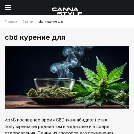
Главная
Статьи
cbd курение для
cbd курение для
<p>В последнее время CBD (каннабидиол) стал
популярным ингредиентом в медицине и в сфере
оздоровления. Одним из способов его применения