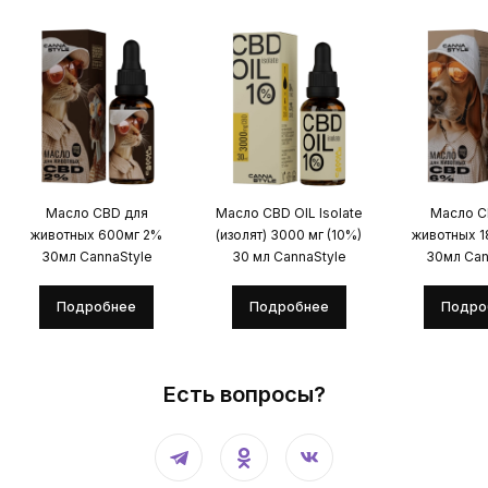
Масло CBD для
Масло CBD OIL Isolate
Масло C
животных 600мг 2%
(изолят) 3000 мг (10%)
животных 
30мл CannaStyle
30 мл CannaStyle
30мл Can
Подробнее
Подробнее
Подро
Есть вопросы?