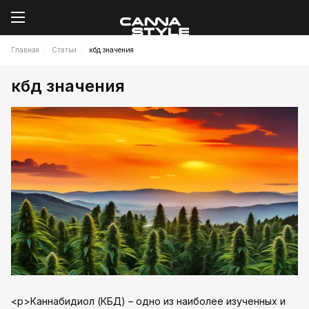
Главная
Статьи
кбд значения
кбд значения
<p>Каннабидиол (КБД) – одно из наиболее изученных и