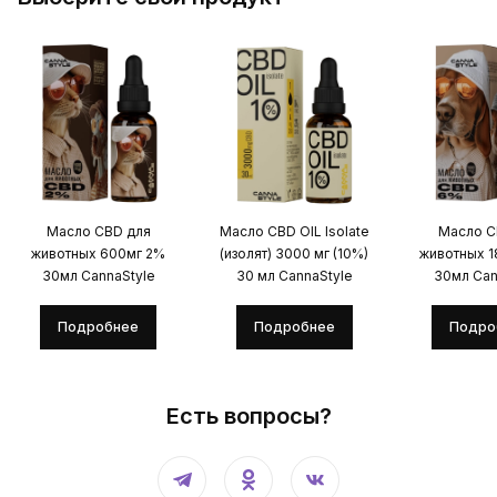
Масло CBD для
Масло CBD OIL Isolate
Масло C
животных 600мг 2%
(изолят) 3000 мг (10%)
животных 
30мл CannaStyle
30 мл CannaStyle
30мл Can
Подробнее
Подробнее
Подро
Есть вопросы?