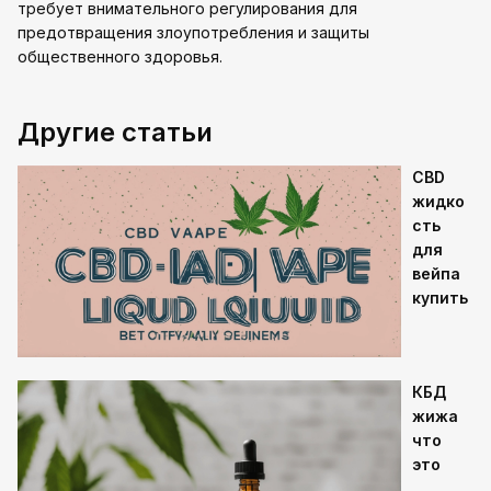
требует внимательного регулирования для
предотвращения злоупотребления и защиты
общественного здоровья.
Другие статьи
CBD
жидко
сть
для
вейпа
купить
КБД
жижа
что
это