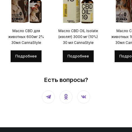
Масло CBD для
Масло CBD OIL Isolate
Масло C
животных 600мг 2%
(изолят) 3000 мг (10%)
животных 
30мл CannaStyle
30 мл CannaStyle
30мл Can
Подробнее
Подробнее
Подро
Есть вопросы?