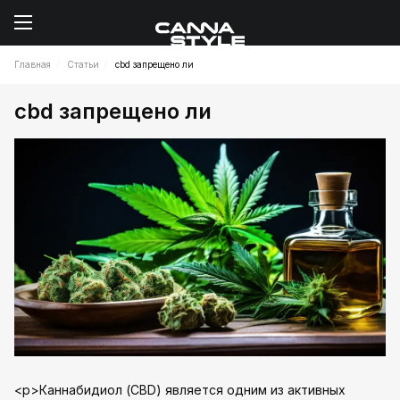
Главная
Статьи
cbd запрещено ли
cbd запрещено ли
<p>Каннабидиол (CBD) является одним из активных