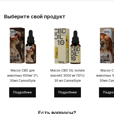
Выберите свой продукт
Масло CBD для
Масло CBD OIL Isolate
Масло C
животных 600мг 2%
(изолят) 3000 мг (10%)
животных 
30мл CannaStyle
30 мл CannaStyle
30мл Can
Подробнее
Подробнее
Подро
Есть вопросы?