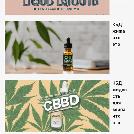
КБД
жижа
что
это
КБД
жидко
сть
для
вейпа
что
это