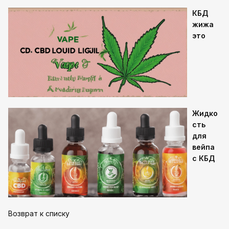
КБД
жижа
это
Жидко
сть
для
вейпа
с КБД
Возврат к списку