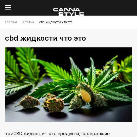
Главная
Статьи
cbd жидкости что это
cbd жидкости что это
<p>CBD жидкости - это продукты, содержащие