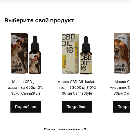
Выберите свой продукт
Масло CBD для
Масло CBD OIL Isolate
Масло C
животных 600мг 2%
(изолят) 3000 мг (10%)
животных 
30мл CannaStyle
30 мл CannaStyle
30мл Can
Подробнее
Подробнее
Подро