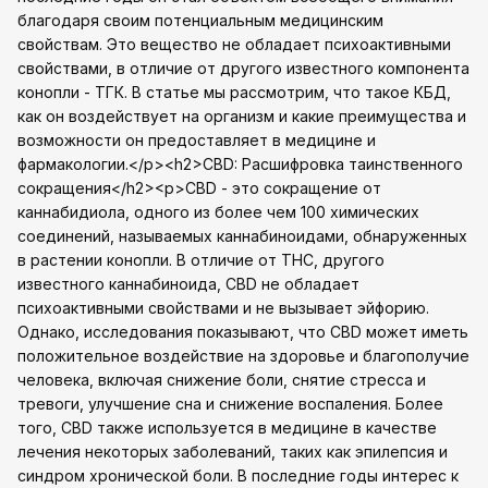
благодаря своим потенциальным медицинским
свойствам. Это вещество не обладает психоактивными
свойствами, в отличие от другого известного компонента
конопли - ТГК. В статье мы рассмотрим, что такое КБД,
как он воздействует на организм и какие преимущества и
возможности он предоставляет в медицине и
фармакологии.</p><h2>CBD: Расшифровка таинственного
сокращения</h2><p>CBD - это сокращение от
каннабидиола, одного из более чем 100 химических
соединений, называемых каннабиноидами, обнаруженных
в растении конопли. В отличие от THC, другого
известного каннабиноида, CBD не обладает
психоактивными свойствами и не вызывает эйфорию.
Однако, исследования показывают, что CBD может иметь
положительное воздействие на здоровье и благополучие
человека, включая снижение боли, снятие стресса и
тревоги, улучшение сна и снижение воспаления. Более
того, CBD также используется в медицине в качестве
лечения некоторых заболеваний, таких как эпилепсия и
синдром хронической боли. В последние годы интерес к