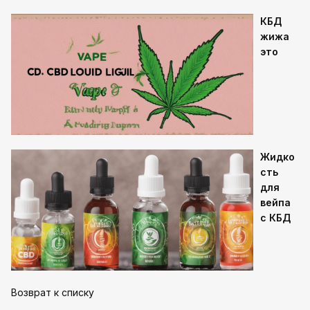
КБД
жижа
это
Жидко
сть
для
вейпа
с КБД
Возврат к списку