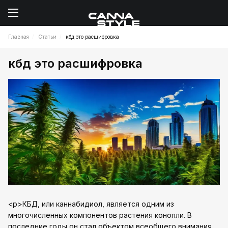
Главная
Статьи
кбд это расшифровка
кбд это расшифровка
<p>КБД, или каннабидиол, является одним из
многочисленных компонентов растения конопли. В
последние годы он стал объектом всеобщего внимания