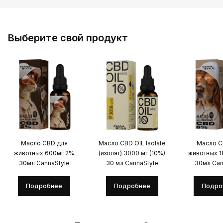
Выберите свой продукт
Масло CBD для
Масло CBD OIL Isolate
Масло C
животных 600мг 2%
(изолят) 3000 мг (10%)
животных 
30мл CannaStyle
30 мл CannaStyle
30мл Can
Подробнее
Подробнее
Подро