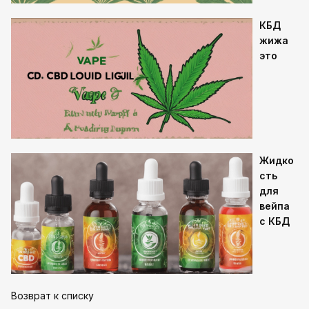
КБД
жижа
это
Жидко
сть
для
вейпа
с КБД
Возврат к списку