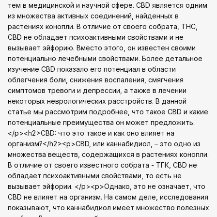
тем в медицинской и научной сфере. CBD является одним
из множества активных соединений, найденных в
растениях конопли. В отличие от своего собрата, THC,
CBD не обладает психоактивными свойствами и не
вызывает эйфорию. Вместо этого, он известен своими
потенциально лечебными свойствами. Более детальное
изучение CBD показало его потенциал в области
облегчения боли, снижения воспаления, смягчения
симптомов тревоги и депрессии, а также в лечении
некоторых неврологических расстройств. В данной
статье мы рассмотрим подробнее, что такое CBD и какие
потенциальные преимущества он может предложить.
</p><h2>CBD: что это такое и как оно влияет на
организм?</h2><p>CBD, или каннабидиол, – это одно из
множества веществ, содержащихся в растениях конопли.
В отличие от своего известного собратa - ТГК, CBD не
обладает психоактивными свойствами, то есть не
вызывает эйфории. </p><p>Однако, это не означает, что
CBD не влияет на организм. На самом деле, исследования
показывают, что каннабидиол имеет множество полезных