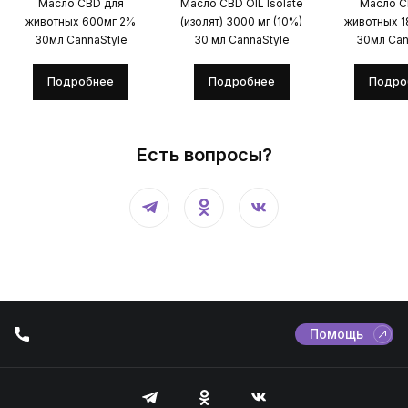
Масло CBD для
Масло CBD OIL Isolate
Масло C
животных 600мг 2%
(изолят) 3000 мг (10%)
животных 
30мл CannaStyle
30 мл CannaStyle
30мл Can
Подробнее
Подробнее
Подро
Есть вопросы?
Помощь