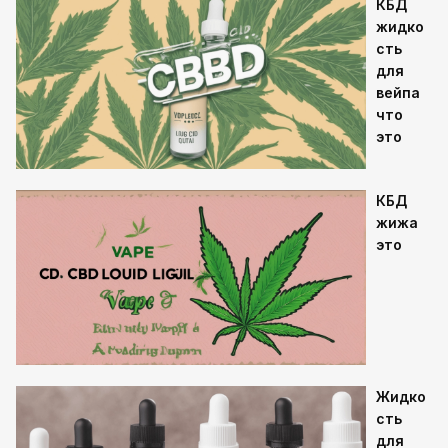
КБД
жидко
сть
для
вейпа
что
это
КБД
жижа
это
Жидко
сть
для