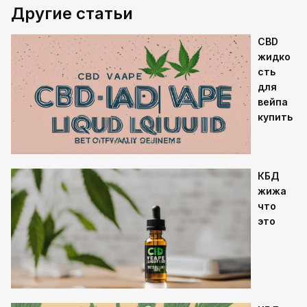
Другие статьи
CBD
жидко
сть
для
вейпа
купить
КБД
жижа
что
это