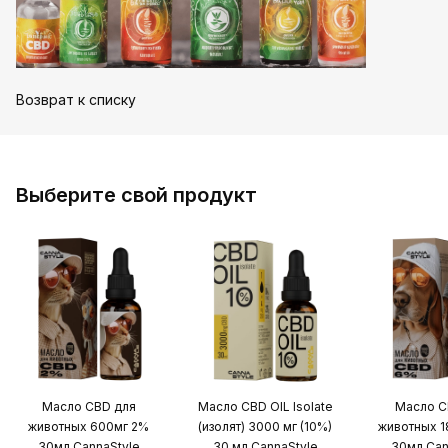
Возврат к списку
Выберите свой продукт
Масло CBD для
Масло CBD OIL Isolate
Масло C
животных 600мг 2%
(изолят) 3000 мг (10%)
животных 
30мл CannaStyle
30 мл CannaStyle
30мл Can