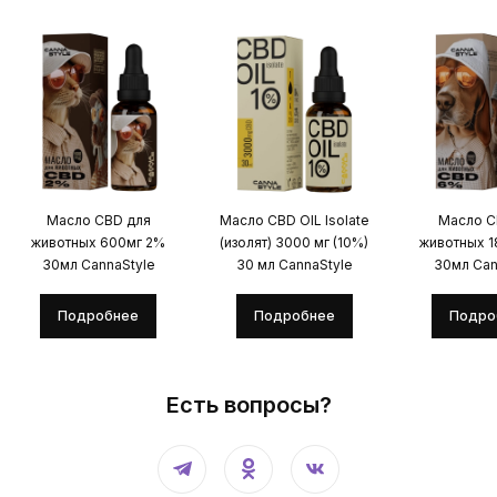
Масло CBD для
Масло CBD OIL Isolate
Масло C
животных 600мг 2%
(изолят) 3000 мг (10%)
животных 
30мл CannaStyle
30 мл CannaStyle
30мл Can
Подробнее
Подробнее
Подро
Есть вопросы?