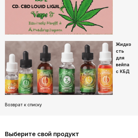
Жидко
сть
для
вейпа
с КБД
Возврат к списку
Выберите свой продукт