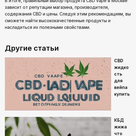
В итоге, правильный выбор продукта CBD vape в Москве
зависит от репутации магазина, производителя,
содержания CBD и цены. Следуя этим рекомендациям, вы
сможете найти высококачественные продукты и
насладиться их полезными свойствами.
Другие статьи
CBD
жидко
сть
для
вейпа
купить
КБД
жижа
что