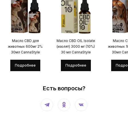
Масло CBD для
Масло CBD OIL Isolate
Масло C
животных 600мг 2%
(изолят) 3000 мг (10%)
животных 
30мл CannaStyle
30 мл CannaStyle
30мл Can
Подробнее
Подробнее
Подро
Есть вопросы?