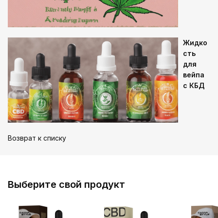
Жидко
сть
для
вейпа
с КБД
Возврат к списку
Выберите свой продукт