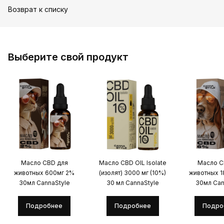
Возврат к списку
Выберите свой продукт
Масло CBD для
Масло CBD OIL Isolate
Масло C
животных 600мг 2%
(изолят) 3000 мг (10%)
животных 
30мл CannaStyle
30 мл CannaStyle
30мл Can
Подробнее
Подробнее
Подро