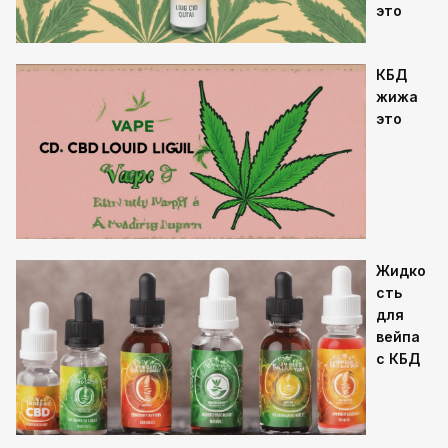
это
КБД
жижа
это
Жидко
сть
для
вейпа
с КБД