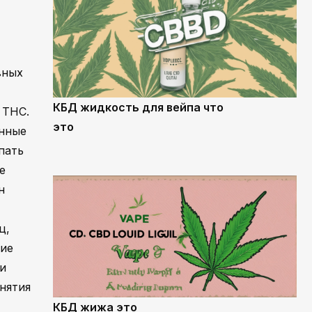
вных
КБД жидкость для вейпа что
 THC.
это
енные
пать
е
н
ц,
шие
и
нятия
КБД жижа это