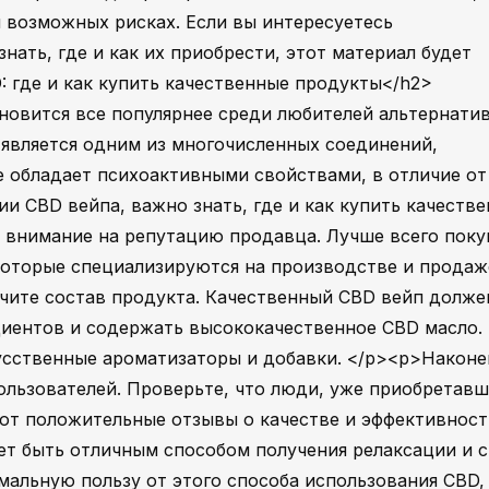
 возможных рисках. Если вы интересуетесь
нать, где и как их приобрести, этот материал будет
: где и как купить качественные продукты</h2>
новится все популярнее среди любителей альтернати
 является одним из многочисленных соединений,
е обладает психоактивными свойствами, в отличие от
и CBD вейпа, важно знать, где и как купить качеств
 внимание на репутацию продавца. Лучше всего поку
которые специализируются на производстве и продаж
чите состав продукта. Качественный CBD вейп долже
диентов и содержать высококачественное CBD масло.
усственные ароматизаторы и добавки. </p><p>Наконе
ользователей. Проверьте, что люди, уже приобретав
ют положительные отзывы о качестве и эффективност
т быть отличным способом получения релаксации и с
мальную пользу от этого способа использования CBD,