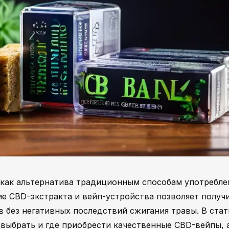
как альтернатива традиционным способам употребле
ие CBD-экстракта и вейп-устройства позволяет получ
 без негативных последствий сжигания травы. В стат
 выбрать и где приобрести качественные CBD-вейпы, 