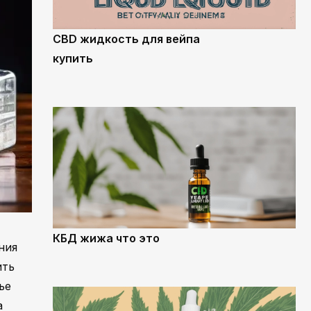
CBD жидкость для вейпа
купить
КБД жижа что это
ния
ить
ье
а