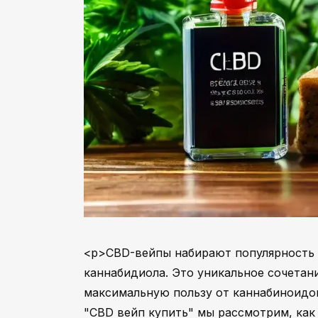
<p>CBD-вейпы набирают популярность 
каннабидиола. Это уникальное сочетан
максимальную пользу от каннабиноидов
"CBD вейп купить" мы рассмотрим, как