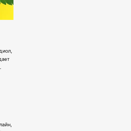
диол,
дает
.
лайн,