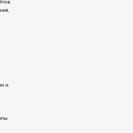
йпов
ния.
ии и
ипы