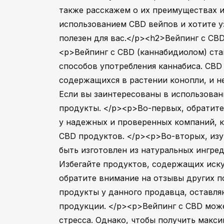
также расскажем о их преимуществах и
использованием CBD вейпов и хотите уз
полезен для вас.</p><h2>Вейпинг с CBD
<p>Вейпинг с CBD (каннабидиолом) ста
способов употребления каннабиса. CBD
содержащихся в растении конопли, и н
Если вы заинтересованы в использовани
продукты. </p><p>Во-первых, обратите
у надежных и проверенных компаний, 
CBD продуктов. </p><p>Во-вторых, изу
быть изготовлен из натуральных ингре
Избегайте продуктов, содержащих иск
обратите внимание на отзывы других п
продукты у данного продавца, оставля
продукции. </p><p>Вейпинг с CBD може
стресса. Однако, чтобы получить макси