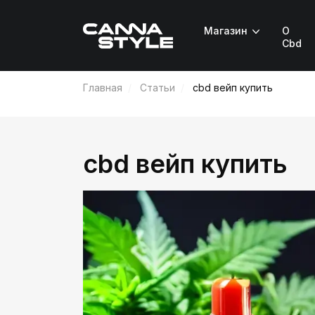
Магазин
О
Cbd
Главная
Статьи
cbd вейп купить
cbd вейп купить