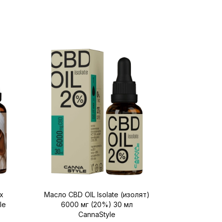
х
Масло CBD OIL Isolate (изолят)
Масло C
le
6000 мг (20%) 30 мл
3000мг 10
CannaStyle