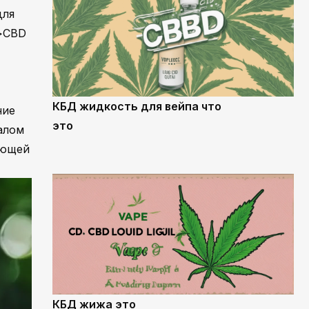
для
p>CBD
КБД жидкость для вейпа что
ние
это
алом
ующей
КБД жижа это