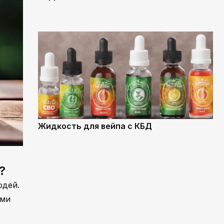
Жидкость для вейпа с КБД
?
юдей.
ыми