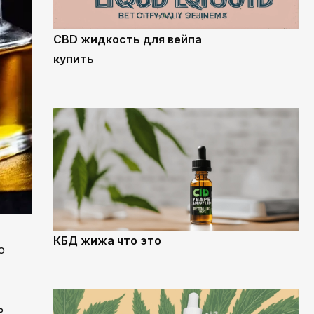
CBD жидкость для вейпа
купить
КБД жижа что это
о
ь