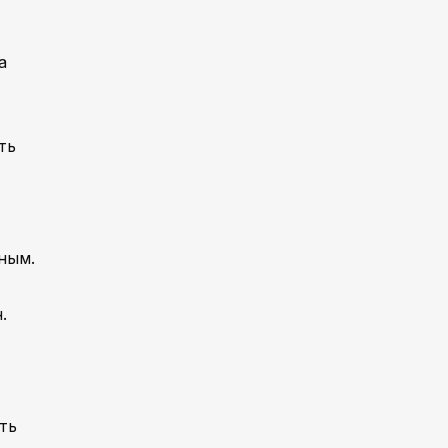
а
ть
ным.
.
ть