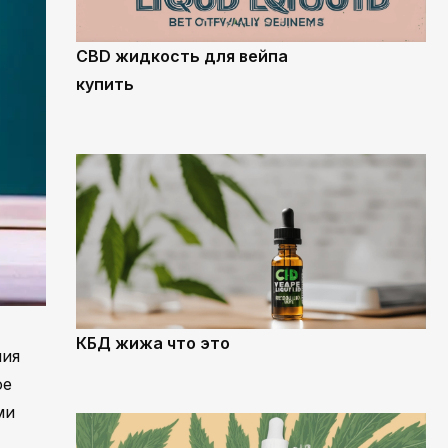
CBD жидкость для вейпа
купить
КБД жижа что это
ния
ое
ми