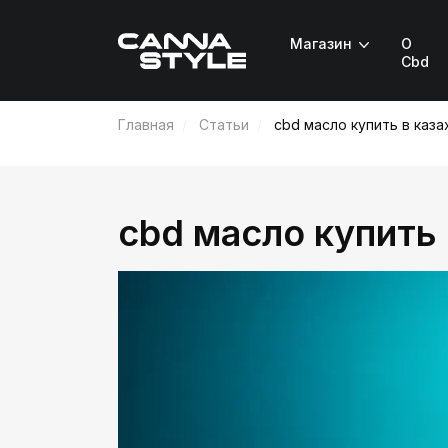
Магазин
О
Cbd
Главная
Статьи
cbd масло купить в каза
cbd масло купить 