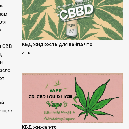
ые
вам
для
м
КБД жидкость для вейпа что
и CBD
это
ы,
и
масло
от
ой
дящее
КБД жижа это