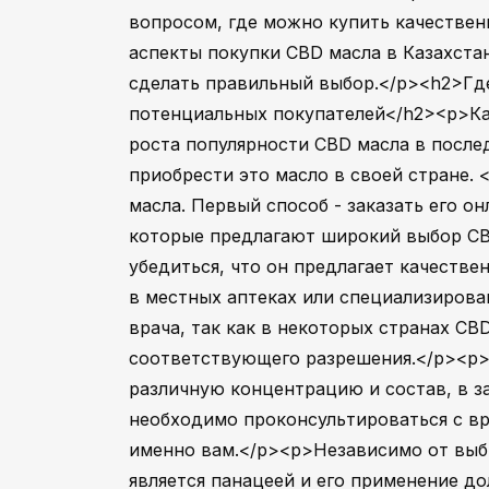
вопросом, где можно купить качествен
аспекты покупки CBD масла в Казахста
сделать правильный выбор.</p><h2>Где
потенциальных покупателей</h2><p>Каз
роста популярности CBD масла в после
приобрести это масло в своей стране. 
масла. Первый способ - заказать его 
которые предлагают широкий выбор CB
убедиться, что он предлагает качеств
в местных аптеках или специализирова
врача, так как в некоторых странах C
соответствующего разрешения.</p><p>
различную концентрацию и состав, в з
необходимо проконсультироваться с в
именно вам.</p><p>Независимо от выбр
является панацеей и его применение д