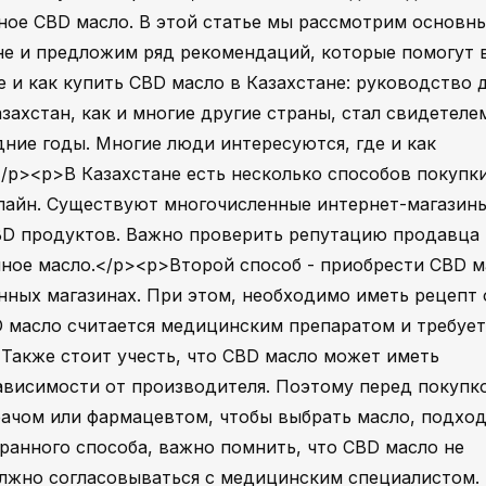
ное CBD масло. В этой статье мы рассмотрим основн
не и предложим ряд рекомендаций, которые помогут 
 и как купить CBD масло в Казахстане: руководство 
ахстан, как и многие другие страны, стал свидетеле
дние годы. Многие люди интересуются, где и как
</p><p>В Казахстане есть несколько способов покупк
онлайн. Существуют многочисленные интернет-магазин
D продуктов. Важно проверить репутацию продавца 
енное масло.</p><p>Второй способ - приобрести CBD 
нных магазинах. При этом, необходимо иметь рецепт 
BD масло считается медицинским препаратом и требует
Также стоит учесть, что CBD масло может иметь
ависимости от производителя. Поэтому перед покупк
рачом или фармацевтом, чтобы выбрать масло, подхо
анного способа, важно помнить, что CBD масло не
олжно согласовываться с медицинским специалистом.