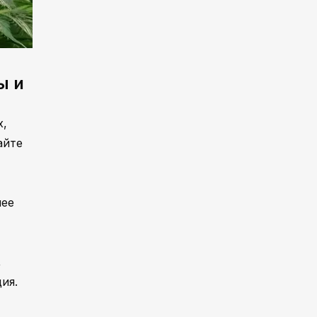
ы и
х,
айте
лее
,
ия.