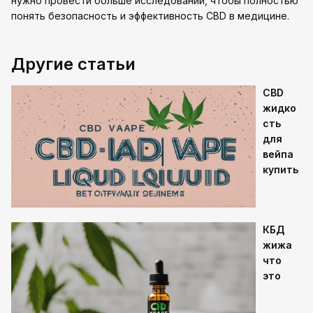
нужно провести больше исследований, чтобы полностью
понять безопасность и эффективность CBD в медицине.
Другие статьи
CBD
жидко
сть
для
вейпа
купить
КБД
жижа
что
это