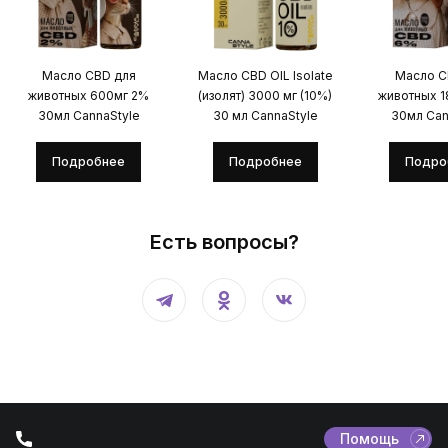
Масло CBD для
Масло CBD OIL Isolate
Масло C
животных 600мг 2%
(изолят) 3000 мг (10%)
животных 
30мл CannaStyle
30 мл CannaStyle
30мл Can
Подробнее
Подробнее
Подро
Есть вопросы?
Помощь