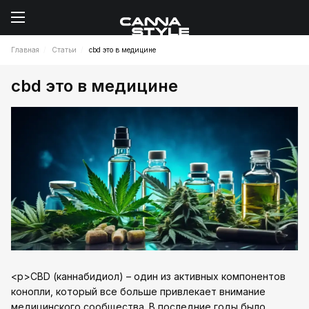
Главная
Статьи
cbd это в медицине
cbd это в медицине
<p>CBD (каннабидиол) – один из активных компонентов
конопли, который все больше привлекает внимание
медицинского сообщества. В последние годы было