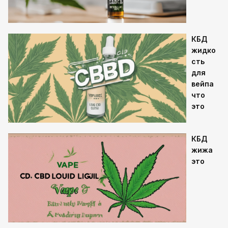
КБД
жидко
сть
для
вейпа
что
это
КБД
жижа
это