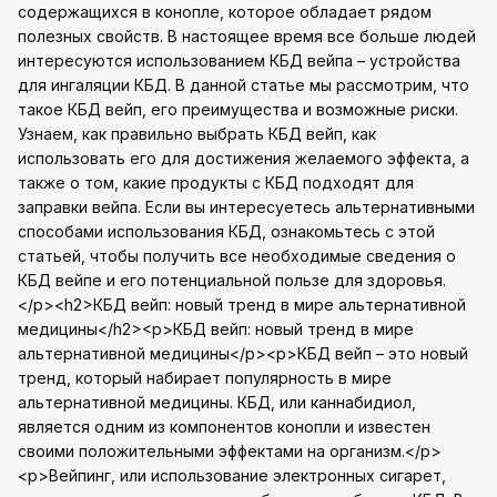
содержащихся в конопле, которое обладает рядом
полезных свойств. В настоящее время все больше людей
интересуются использованием КБД вейпа – устройства
для ингаляции КБД. В данной статье мы рассмотрим, что
такое КБД вейп, его преимущества и возможные риски.
Узнаем, как правильно выбрать КБД вейп, как
использовать его для достижения желаемого эффекта, а
также о том, какие продукты с КБД подходят для
заправки вейпа. Если вы интересуетесь альтернативными
способами использования КБД, ознакомьтесь с этой
статьей, чтобы получить все необходимые сведения о
КБД вейпе и его потенциальной пользе для здоровья.
</p><h2>КБД вейп: новый тренд в мире альтернативной
медицины</h2><p>КБД вейп: новый тренд в мире
альтернативной медицины</p><p>КБД вейп – это новый
тренд, который набирает популярность в мире
альтернативной медицины. КБД, или каннабидиол,
является одним из компонентов конопли и известен
своими положительными эффектами на организм.</p>
<p>Вейпинг, или использование электронных сигарет,