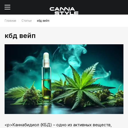
Главная
Статьи
кбд вейп
кбд вейп
<p>Каннабидиол (КБД) – одно из активных веществ,