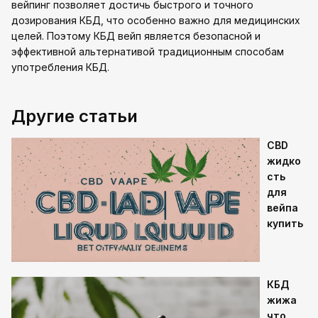
вейпинг позволяет достичь быстрого и точного
дозирования КБД, что особенно важно для медицинских
целей. Поэтому КБД вейп является безопасной и
эффективной альтернативой традиционным способам
употребления КБД.
Другие статьи
CBD
жидко
сть
для
вейпа
купить
КБД
жижа
что