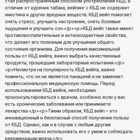
стал распространенным способом употребления КБД. В
отличие от курения табака, вейпинг с КБД не содержит
никотина и других вредных веществ. КБД вейп помогает
снять стресс, улучшить настроение, снять болевые
ощущения и улучшить сон.</p><p>КБД вейп также имеет
противовоспалительные и антиоксидантные свойства,
что делает его полезным для улучшения общего
состояния организма. Для получения максимальной
пользы от КБД вейпа, важно выбрать качественные
продукты, прошедшие лабораторные испытания.</p>
<p>Несмотря на популярность КБД вейпа, важно
помнить, что он не является панацеей и не заменяет
профессиональную медицинскую помощь. Перед
использованием КБД вейпа, необходимо
проконсультироваться с врачом, особенно если у вас
есть хронические заболевания или принимаете
лекарства.</p><p>Таким образом, КБД вейп – это
инновационный и безопасный способ получения пользы
от КБД. Однако, как и в случае с любым другим
средством, важно использовать его с умом и соблюдать
рекомендации врача.</p>