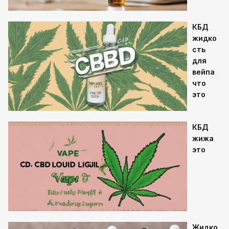
КБД
жидко
сть
для
вейпа
что
это
КБД
жижа
это
Жидко