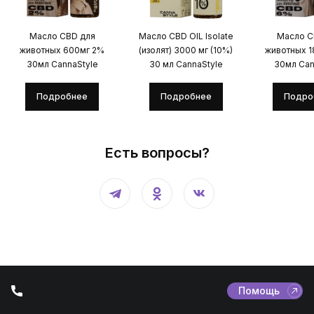
Масло CBD для
Масло CBD OIL Isolate
Масло C
животных 600мг 2%
(изолят) 3000 мг (10%)
животных 
30мл CannaStyle
30 мл CannaStyle
30мл Can
Подробнее
Подробнее
Подро
Есть вопросы?
Помощь