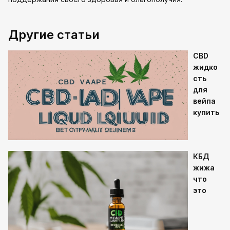
Другие статьи
CBD
жидко
сть
для
вейпа
купить
КБД
жижа
что
это