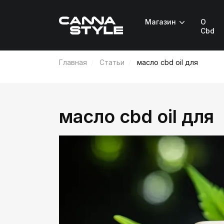
Магазин
О
Cbd
Главная
Статьи
масло cbd oil для
масло cbd oil для