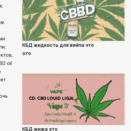
я.
ом
ми
КБД жидкость для вейпа что
ли.
это
ктов.
D oil
о
еет
очь
КБД жижа это