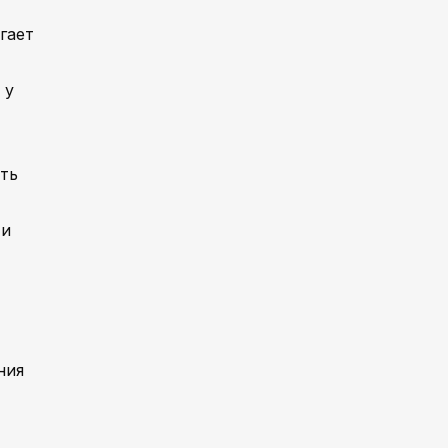
гает
 у
ить
 и
ния