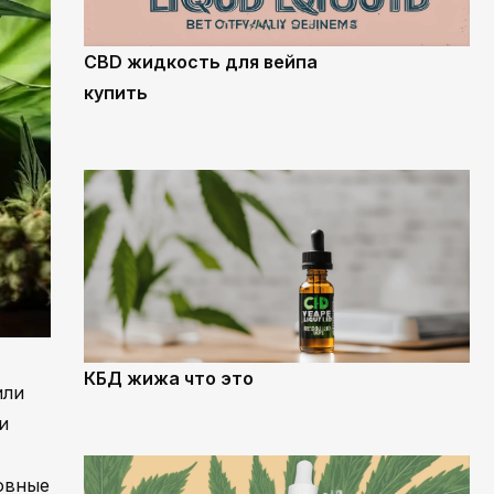
CBD жидкость для вейпа
купить
КБД жижа что это
или
и
новные