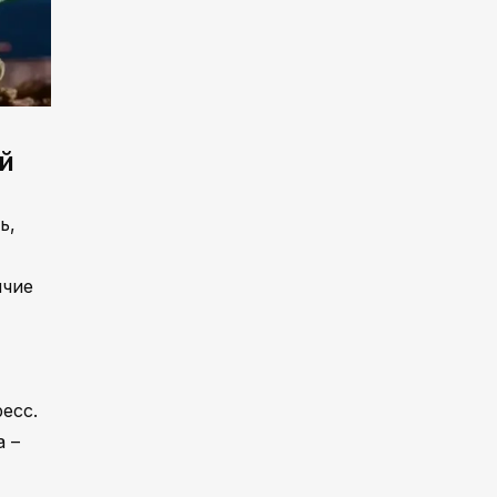
й
ь,
ичие
есс.
а –