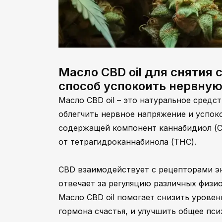
Масло CBD oil для снятия 
способ успокоить нервную
Масло CBD oil – это натуральное средс
облегчить нервное напряжение и успоко
содержащей компонент каннабидиол (C
от тетрагидроканнабинола (THC).
CBD взаимодействует с рецепторами э
отвечает за регуляцию различных физио
Масло CBD oil помогает снизить урове
гормона счастья, и улучшить общее пс