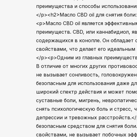
преимущества и способы использования 
</p><h2>Масло CBD oil для снятия боли
<p>Масло CBD oil является эффективн
преимуществ. CBD, или каннабидиол, я
содержащихся в конопле. Он обладает
свойствами, что делает его идеальным
</p><p>Одним из главных преимуществ 
В отличие от многих других противово
не вызывает сонливость, головокружен
безопасным для использования даже дл
широкий спектр действия и может помо
суставные боли, мигрень, невропатиче
снять психологическую боль и стресс, 
депрессии и тревожных расстройств.</
безопасным средством для снятия бол
свойствами, не вызывает побочных эфф