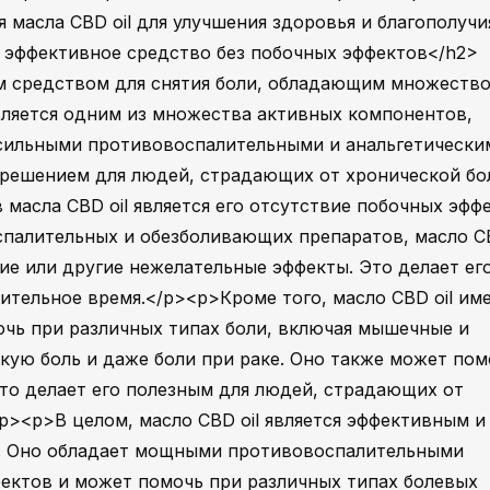
масла CBD oil для улучшения здоровья и благополучи
: эффективное средство без побочных эффектов</h2>
ым средством для снятия боли, обладающим множеств
вляется одним из множества активных компонентов,
 сильными противовоспалительными и анальгетически
 решением для людей, страдающих от хронической бо
масла CBD oil является его отсутствие побочных эффе
спалительных и обезболивающих препаратов, масло CB
ие или другие нежелательные эффекты. Это делает ег
ительное время.</p><p>Кроме того, масло CBD oil им
чь при различных типах боли, включая мышечные и
скую боль и даже боли при раке. Оно также может пом
что делает его полезным для людей, страдающих от
p><p>В целом, масло CBD oil является эффективным и
и. Оно обладает мощными противовоспалительными
ектов и может помочь при различных типах болевых