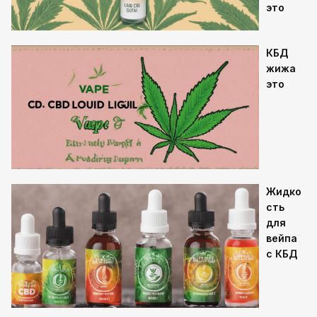
это
КБД
жижа
это
Жидко
сть
для
вейпа
с КБД