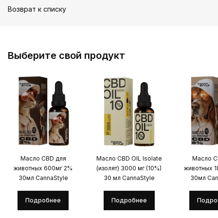
Возврат к списку
Выберите свой продукт
Масло CBD для
Масло CBD OIL Isolate
Масло C
животных 600мг 2%
(изолят) 3000 мг (10%)
животных 
30мл CannaStyle
30 мл CannaStyle
30мл Can
Подробнее
Подробнее
Подро