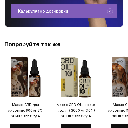
Калькулятор дозировки
Попробуйте так же
Масло CBD для
Масло CBD OIL Isolate
Масло C
животных 600мг 2%
(изолят) 3000 мг (10%)
животных 
30мл CannaStyle
30 мл CannaStyle
30мл Can