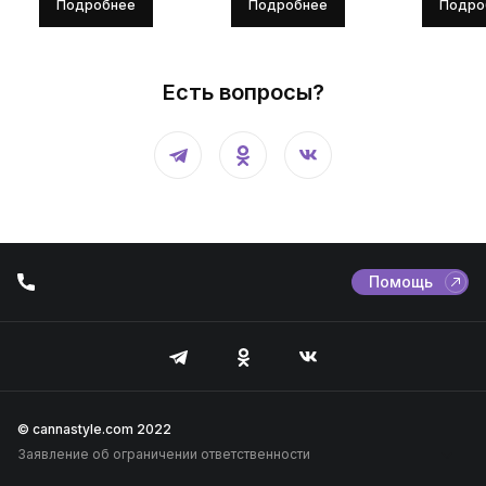
Подробнее
Подробнее
Подро
Есть вопросы?
Помощь
© cannastyle.com 2022
Заявление об ограничении ответственности