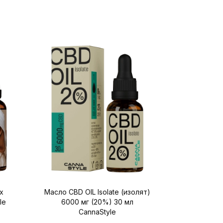
х
Масло CBD OIL Isolate (изолят)
Масло C
le
6000 мг (20%) 30 мл
3000мг 10
CannaStyle