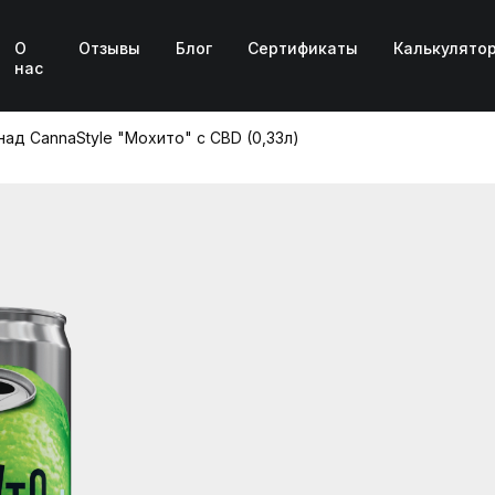
О
Отзывы
Блог
Сертификаты
Калькулято
нас
ад CannaStyle "Мохито" с CBD (0,33л)