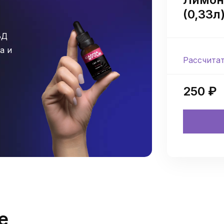
(0,33л
БД
а и
Рассчита
250 ₽
е