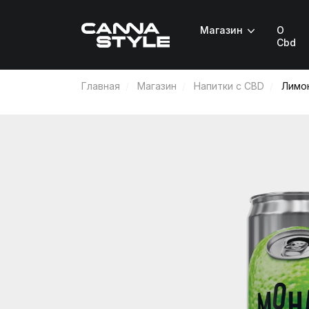
Магазин
О
Cbd
Главная
Магазин
Напитки с CBD
Лимон